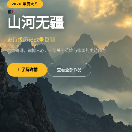
跳过导航
茄子视频
2026 年度大片
山河无疆
史诗级历史战争巨制
气势磅礴，震撼人心，一部关于英雄与家国的史诗传奇
了解详情
查看全部作品