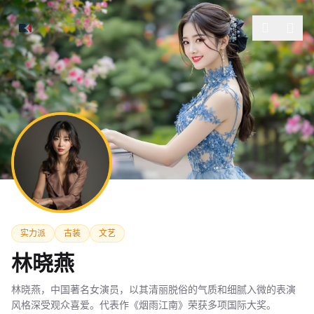
跳过导航
实力派
古装
文艺
林晓燕
林晓燕，中国著名女演员，以其清丽脱俗的气质和细腻入微的表演
风格深受观众喜爱。代表作《烟雨江南》荣获多项国际大奖。