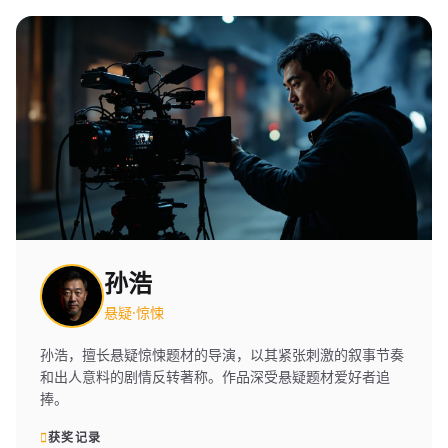
孙浩
悬疑·惊悚
孙浩，擅长悬疑惊悚题材的导演，以其紧张刺激的叙事节奏
和出人意料的剧情反转著称。作品深受悬疑题材爱好者追
捧。
获奖记录