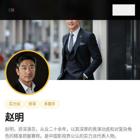
跳过导航
实力派
资深
多面手
赵明
赵明，资深演员，从业二十余年，以其深厚的表演功底和对复杂角
色的精准把握著称。是中国影视界公认的实力派代表人物。